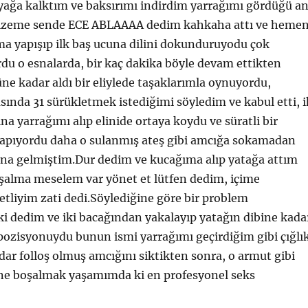
yağa kalktım ve baksırımı indirdim yarrağımı gördüğü a
, gizeme sende ECE ABLAAAA dedim kahkaha attı ve heme
ıma yapışıp ilk baş ucuna dilini dokunduruyodu çok
du o esnalarda, bir kaç dakika böyle devam ettikten
üne kadar aldı bir eliylede taşaklarımla oynuyordu,
ında 31 sürükletmek istediğimi söyledim ve kabul etti, i
a yarrağımı alıp elinide ortaya koydu ve süratli bir
 yapıyordu daha o sulanmış ateş gibi amcığa sokamadan
na gelmiştim.Dur dedim ve kucağıma alıp yatağa attım
oşalma meselem var yönet et lütfen dedim, içime
detliyim zati dedi.Söylediğine göre bir problem
i dedim ve iki bacağından yakalayıp yatağın dibine kada
pozisyonuydu bunun ismi yarrağımı geçirdiğim gibi çığlı
adar folloş olmuş amcığını siktikten sonra, o armut gibi
e boşalmak yaşamımda ki en profesyonel seks