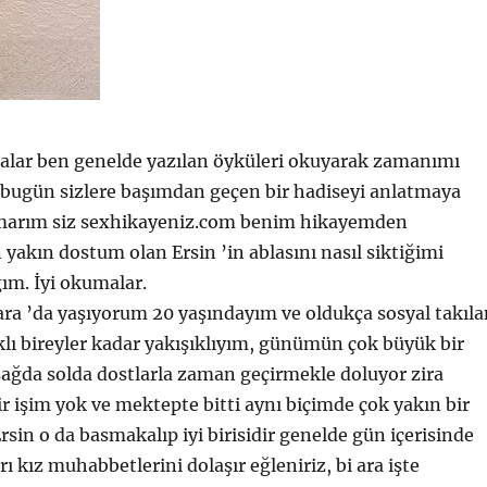
lar ben genelde yazılan öyküleri okuyarak zamanımı
 bugün sizlere başımdan geçen bir hadiseyi anlatmaya
marım siz sexhikayeniz.com benim hikayemden
 yakın dostum olan Ersin ’in ablasını nasıl siktiğimi
ğım. İyi okumalar.
ra ’da yaşıyorum 20 yaşındayım ve oldukça sosyal takıla
lı bireyler kadar yakışıklıyım, günümün çok büyük bir
sağda solda dostlarla zaman geçirmekle doluyor zira
 işim yok ve mektepte bitti aynı biçimde çok yakın bir
rsin o da basmakalıp iyi birisidir genelde gün içerisinde
rı kız muhabbetlerini dolaşır eğleniriz, bi ara işte