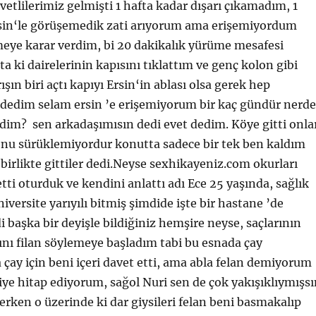
tlilerimiz gelmişti 1 hafta kadar dışarı çıkamadım, 1
rsin‘le görüşemedik zati arıyorum ama erişemiyordum
meye karar verdim, bi 20 dakikalık yürüme mesafesi
a ki dairelerinin kapısını tıklattım ve genç kolon gibi
şın biri açtı kapıyı Ersin‘in ablası olsa gerek hep
 dedim selam ersin ’e erişemiyorum bir kaç gündür nerde
dim? sen arkadaşımısın dedi evet dedim. Köye gitti onla
onu sürüklemiyordur konutta sadece bir tek ben kaldım
rlikte gittiler dedi.Neyse sexhikayeniz.com okurları
etti oturduk ve kendini anlattı adı Ece 25 yaşında, sağlık
niversite yarıyılı bitmiş şimdide işte bir hastane ’de
di başka bir deyişle bildiğiniz hemşire neyse, saçlarının
ını filan söylemeye başladım tabi bu esnada çay
çay için beni içeri davet etti, ama abla felan demiyorum
ye hitap ediyorum, sağol Nuri sen de çok yakışıklıymışsı
erken o üzerinde ki dar giysileri felan beni basmakalıp