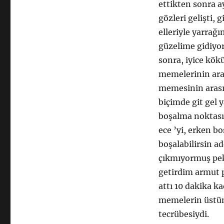
ettikten sonra a
gözleri gelişti
elleriyle yarrağ
güzelime gidiyor
sonra, iyice kök
memelerinin aras
memesinin arasın
biçimde git gel
boşalma noktası
ece ’yi, erken b
boşalabilirsin a
çıkmıyormuş pek
getirdim armut 
attı 10 dakika k
memelerin üstün
tecrübesiydi.