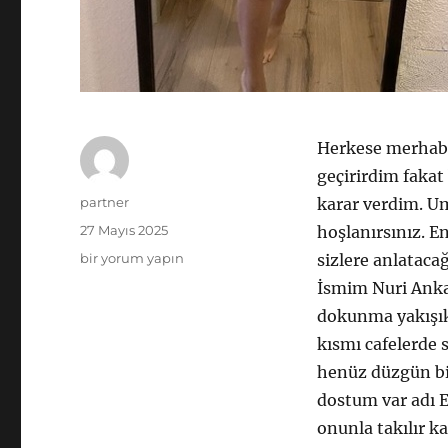
Herkese merhaba
geçirirdim fakat
Yazar
partner
karar verdim. U
Yayın
27 Mayıs 2025
hoşlanırsınız. En
tarihi
Kankamın
bir yorum yapın
sizlere anlataca
Ablasıyla
İsmim Nuri Anka
Seks
dokunma yakışık
Öyküsü
için
kısmı cafelerde 
henüz düzgün bir
dostum var adı E
onunla takılır ka