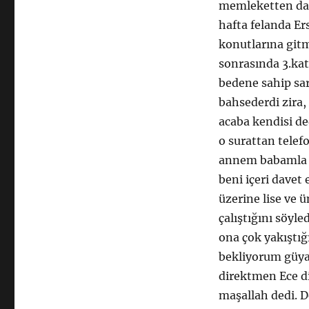
memleketten dave
hafta felanda E
konutlarına git
sonrasında 3.katt
bedene sahip sarı
bahsederdi zira,
acaba kendisi de
o surattan telef
annem babamla bi
beni içeri davet 
üzerine lise ve ü
çalıştığını söyle
ona çok yakıştığ
bekliyorum güya 
direktmen Ece di
maşallah dedi. D