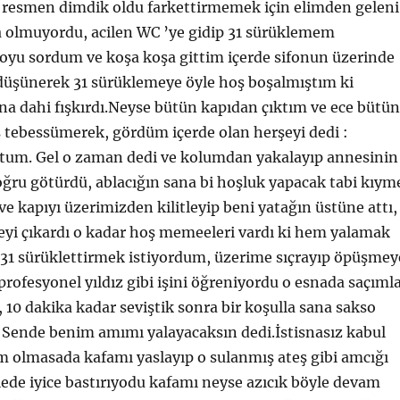
m resmen dimdik oldu farkettirmemek için elimden geleni
olmuyordu, acilen WC ’ye gidip 31 sürüklemem
boyu sordum ve koşa koşa gittim içerde sifonun üzerinde
 düşünerek 31 sürüklemeye öyle hoş boşalmıştım ki
na dahi fışkırdı.Neyse bütün kapıdan çıktım ve ece bütün
 tebessümerek, gördüm içerde olan herşeyi dedi :
tum. Gel o zaman dedi ve kolumdan yakalayıp annesinin
ğru götürdü, ablacığın sana bi hoşluk yapacak tabi kıym
ve kapıyı üzerimizden kilitleyip beni yatağın üstüne attı,
eyi çıkardı o kadar hoş memeeleri vardı ki hem yalamak
31 sürüklettirmek istiyordum, üzerime sıçrayıp öpüşmey
rofesyonel yıldız gibi işini öğreniyordu o esnada saçıml
 10 dakika kadar seviştik sonra bir koşulla sana sakso
 Sende benim amımı yalayacaksın dedi.İstisnasız kabul
m olmasada kafamı yaslayıp o sulanmış ateş gibi amcığı
lede iyice bastırıyodu kafamı neyse azıcık böyle devam