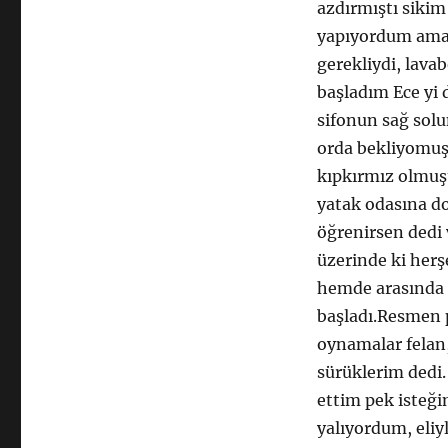
azdırmıştı siki
yapıyordum ama 
gerekliydi, lava
başladım Ece yi
sifonun sağ solu
orda bekliyomuş
kıpkırmız olmuş
yatak odasına do
öğrenirsen dedi 
üzerinde ki herş
hemde arasında 
başladı.Resmen p
oynamalar felan,
sürüklerim dedi.
ettim pek isteği
yalıyordum, eliy