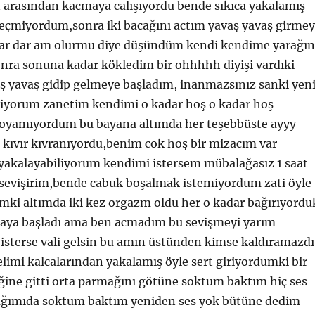
 arasından kacmaya calışıyordu bende sıkıca yakalamış
geçmiyordum,sonra iki bacağını actım yavaş yavaş girme
ar dar am olurmu diye düşündüm kendi kendime yarağın
sonra sonuna kadar kökledim bir ohhhhh diyişi vardıki
 yavaş gidip gelmeye başladım, inanmazsınız sanki yen
ikiyorum zanetim kendimi o kadar hoş o kadar hoş
doyamıyordum bu bayana altımda her teşebbüste ayyy
 kıvır kıvranıyordu,benim cok hoş bir mizacım var
 yakalayabiliyorum kendimi istersem mübalağasız 1 saat
sevişirim,bende cabuk boşalmak istemiyordum zati öyle
umki altımda iki kez orgazm oldu her o kadar bağırıyordu
lmaya başladı ama ben acmadım bu sevişmeyi yarım
sterse vali gelsin bu amın üstünden kimse kaldıramazdı
elimi kalcalarından yakalamış öyle sert giriyordumki bir
iğine gitti orta parmağını götüne soktum baktım hiç ses
ağımıda soktum baktım yeniden ses yok bütüne dedim