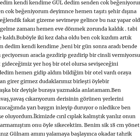
t dedim kendi kendime GÜL dedim senden cok beğeniyor
n cok beğeniyorum deyimnce hemen taşıtı şehir dışına
eğlendik fakat gizeme sevimeye gelince bu naz yapar ol
gelme zamanı hemen eve dönmek zorunda kaldık . tabi
 kaldı.Buböyle iki kez daha oldu ben cok kızdım artık
m dedim kendi kendime ,beni bir gün sonra aradı bende
geciyorsun aracla gezdirip gezdirip bir cinsli vermiyors
 gideceğimiz yer hoş bir otel olursa sevişeceğini
edim hemen gidip aldım bildiğim bir otel vardı oraya
 girer girmez dudaklarımız birleşti öylebir
başka bir deyişle buraya yazmakla anlatamam.Ben
avaş,yavaş cıkarıyorum derisinin görünen yerlerini
kucağımda yarı baygın inleyip duruyor o nledikce ben
e oluyordum.İkimizde cırıl cıplak kalmştık yanlız onun
karmamıştım onu öyle sikecektim. Benim sik 18 cm yönet
ınız Gülnam amını yalamaya başlayınca okadar tahrik