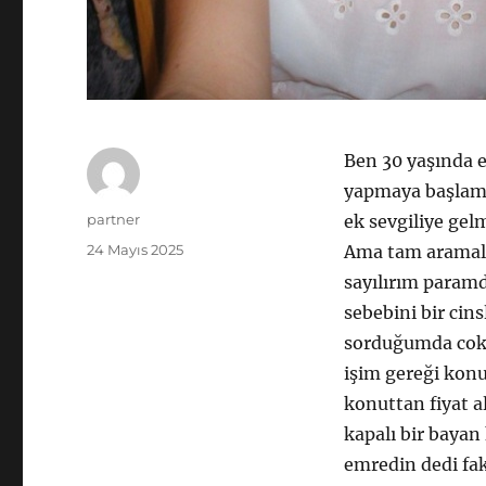
Ben 30 yaşında ev
yapmaya başlamı
Yazar
partner
ek sevgiliye gel
Yayın
24 Mayıs 2025
Ama tam aramalar
tarihi
sayılırım param
sebebini bir cin
sorduğumda cok 
işim gereği konu
konuttan fiyat a
kapalı bir bayan
emredin dedi fak