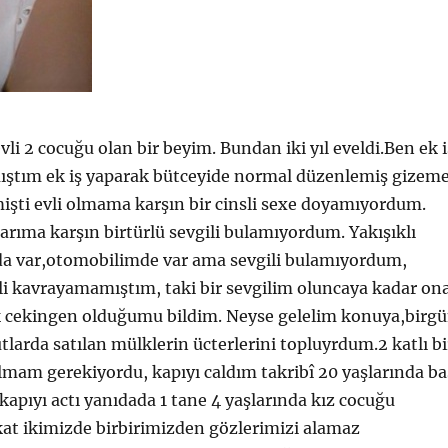
li 2 cocuğu olan bir beyim. Bundan iki yıl eveldi.Ben ek i
ştım ek iş yaparak bütceyide normal düzenlemiş gizem
mişti evli olmama karşın bir cinsli sexe doyamıyordum.
ıma karşın birtürlü sevgili bulamıyordum. Yakışıklı
da var,otomobilimde var ama sevgili bulamıyordum,
sli kavrayamamıştım, taki bir sevgilim oluncaya kadar on
cekingen olduğumu bildim. Neyse gelelim konuya,birg
tlarda satılan mülklerin ücterlerini topluyrdum.2 katlı bi
lmam gerekiyordu, kapıyı caldım takribî 20 yaşlarında ba
 kapıyı actı yanıdada 1 tane 4 yaşlarında kız cocuğu
at ikimizde birbirimizden gözlerimizi alamaz