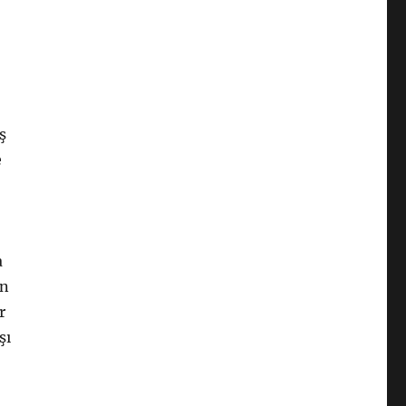
ş
e
a
ün
r
şı