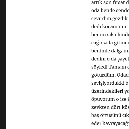
artık son fırsa
oda bende sende
cevirdim.gezdik 
dedi kocam mın 
benim sik elimde
cağırsada gitme
benimle dalgamı 
dedim o da şayet
söyledi.Tamam d
götürdüm, Odadan
sevişiyordukki 
üzerindekileri y
öpüyorum o ise 
zevkten dört köş
baş örtüsünü cı
eder kavrayacağ