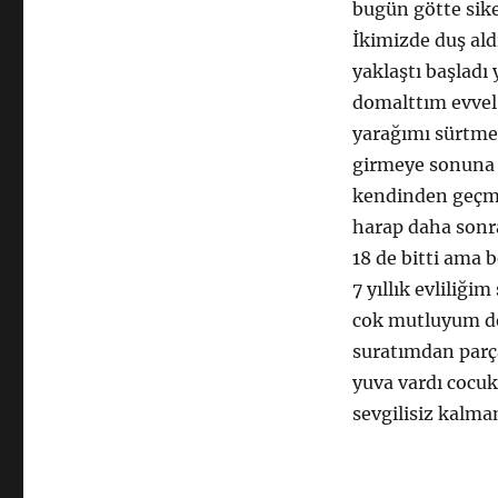
bugün götte sike
İkimizde duş al
yaklaştı başladı
domalttım evvel
yarağımı sürtme
girmeye sonuna 
kendinden geçmi
harap daha sonra
18 de bitti ama
7 yıllık evliliğ
cok mutluyum dem
suratımdan parç
yuva vardı cocu
sevgilisiz kalm