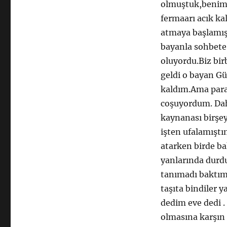
olmuştuk,benim 
fermaarı acık ka
atmaya başlamış
bayanla sohbete
oluyordu.Biz bir
geldi o bayan G
kaldım.Ama para
coşuyordum. Dah
kaynanası birşey
işten ufalamışt
atarken birde b
yanlarında durd
tanımadı baktım
taşıta bindiler 
dedim eve dedi 
olmasına karşın 