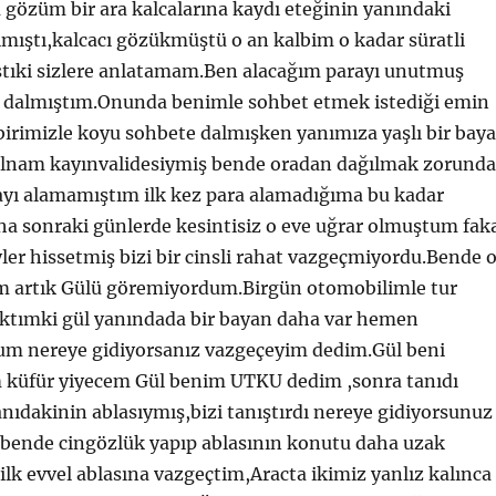
gözüm bir ara kalcalarına kaydı eteğinin yanındaki
lmıştı,kalcacı gözükmüştü o an kalbim o kadar süratli
tıki sizlere anlatamam.Ben alacağım parayı unutmuş
 dalmıştım.Onunda benimle sohbet etmek istediği emin
birimizle koyu sohbete dalmışken yanımıza yaşlı bir bay
ülnam kayınvalidesiymiş bende oradan dağılmak zorunda
yı alamamıştım ilk kez para alamadığıma bu kadar
a sonraki günlerde kesintisiz o eve uğrar olmuştum fak
ler hissetmiş bizi bir cinsli rahat vazgeçmiyordu.Bende 
ım artık Gülü göremiyordum.Birgün otomobilimle tur
aktımki gül yanındada bir bayan daha var hemen
um nereye gidiyorsanız vazgeçeyim dedim.Gül beni
 küfür yiyecem Gül benim UTKU dedim ,sonra tanıdı
yanıdakinin ablasıymış,bizi tanıştırdı nereye gidiyorsunuz
. bende cingözlük yapıp ablasının konutu daha uzak
ilk evvel ablasına vazgeçtim,Aracta ikimiz yanlız kalınca