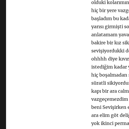
olduki kolarımın
hiç bir yere vaz
başladım bu kad
yarısı girmişti 
anlatamam yavaş
bakire bir kız s
sevişiyordukki 
ohhhh diye kıvır
istediğim kadar
hiç boşalmadan 
süratli sikiyord
kapı bir ara ca
vazgeçemezdim i
beni Sevişirken 
ara elim göt del
yok ikinci perm