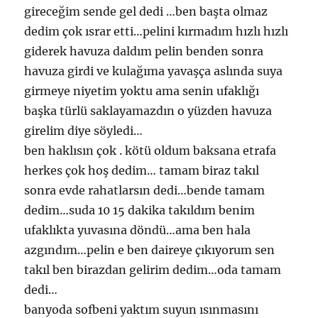
gireceğim sende gel dedi …ben başta olmaz
dedim çok ısrar etti…pelini kırmadım hızlı hızlı
giderek havuza daldım pelin benden sonra
havuza girdi ve kulağıma yavaşça aslında suya
girmeye niyetim yoktu ama senin ufaklığı
başka türlü saklayamazdın o yüzden havuza
girelim diye söyledi…
ben haklısın çok . kötü oldum baksana etrafa
herkes çok hoş dedim… tamam biraz takıl
sonra evde rahatlarsın dedi…bende tamam
dedim…suda 10 15 dakika takıldım benim
ufaklıkta yuvasına döndü…ama ben hala
azgındım…pelin e ben daireye çıkıyorum sen
takıl ben birazdan gelirim dedim…oda tamam
dedi…
banyoda sofbeni yaktım suyun ısınmasını