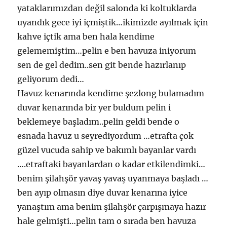
yataklarımızdan değil salonda ki koltuklarda
uyandık gece iyi içmiştik…ikimizde ayılmak için
kahve içtik ama ben hala kendime
gelememiştim…pelin e ben havuza iniyorum
sen de gel dedim..sen git bende hazırlanıp
geliyorum dedi…
Havuz kenarında kendime şezlong bulamadım
duvar kenarında bir yer buldum pelin i
beklemeye başladım..pelin geldi bende o
esnada havuz u seyrediyordum …etrafta çok
güzel vucuda sahip ve bakımlı bayanlar vardı
….etraftaki bayanlardan o kadar etkilendimki…
benim şilahşör yavaş yavaş uyanmaya başladı …
ben ayıp olmasın diye duvar kenarına iyice
yanaştım ama benim şilahşör çarpışmaya hazır
hale gelmişti…pelin tam o sırada ben havuza