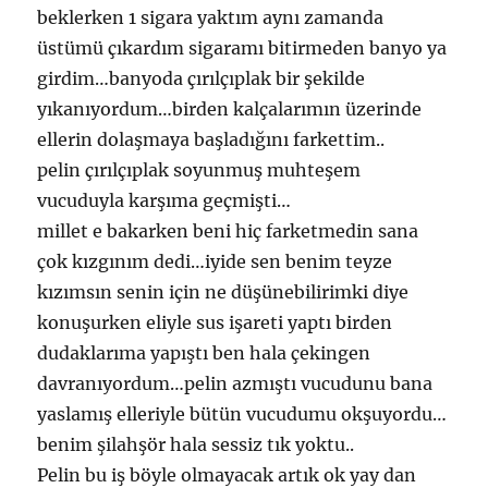
beklerken 1 sigara yaktım aynı zamanda
üstümü çıkardım sigaramı bitirmeden banyo ya
girdim…banyoda çırılçıplak bir şekilde
yıkanıyordum…birden kalçalarımın üzerinde
ellerin dolaşmaya başladığını farkettim..
pelin çırılçıplak soyunmuş muhteşem
vucuduyla karşıma geçmişti…
millet e bakarken beni hiç farketmedin sana
çok kızgınım dedi…iyide sen benim teyze
kızımsın senin için ne düşünebilirimki diye
konuşurken eliyle sus işareti yaptı birden
dudaklarıma yapıştı ben hala çekingen
davranıyordum…pelin azmıştı vucudunu bana
yaslamış elleriyle bütün vucudumu okşuyordu…
benim şilahşör hala sessiz tık yoktu..
Pelin bu iş böyle olmayacak artık ok yay dan