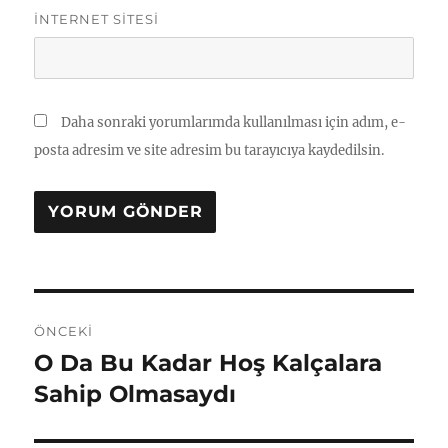
İNTERNET SITESI
Daha sonraki yorumlarımda kullanılması için adım, e-
posta adresim ve site adresim bu tarayıcıya kaydedilsin.
Yazı
ÖNCEKI
gezinmesi
O Da Bu Kadar Hoş Kalçalara
Önceki
yazı:
Sahip Olmasaydı