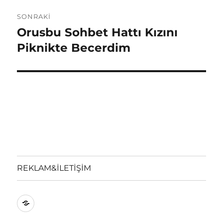
SONRAKI
Orusbu Sohbet Hattı Kızını
Sonraki
yazı:
Piknikte Becerdim
REKLAM&İLETİŞİM
REKLAM&İLETİŞİM