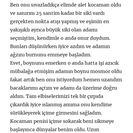
Ben onu sıvazladıkça elimde alet kocaman oldu
ve sanırım 25 santim kadar bir siki vardı
gerçekten nokta atışı yapmış ve eşimin en
yakışıklı ayrıca büyük siki olan adamı
seçmiştim, kendimle o anda onur duydum.
Bunları düşünürken iyice azdım ve adamın
ağzını burnunu emmeye başladım.
Evet, boynunu emerken o anda hatta işi azıcık
mübalağa etmişim adamın boynu mosmor oldu
fakat artık ben onu istiyordum hemen uzandım
bacaklarımı açtım ve adamı da üzerime doğru
aldım. Tam elbiselerimizi tek bir çırpıda
çıkardık iyice ıslanmış amıma onu kendime
sürükleyerek içime girmesini sağladım.
Kocaman penisi içime sokarak beni sikmeye
başlayınca dünyalar benim oldu. Uzun