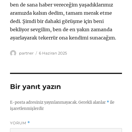
ben de sana haber vereceğim yaşadıklarımız
aramızda kalsın dedim, tamam merak etme
dedi. Şimdi bir dahaki görüşme için beni
bekliyor sevgilim, ben de en yakın zamanda
ayarlayarak tekerrür ona kendimi sunacağım.
Yazar
Yayın
partner
6 Haziran 2025
tarihi
Bir yanıt yazın
E-posta adresiniz yayınlanmayacak.
Gerekli alanlar
*
ile
işaretlenmişlerdir
YORUM
*