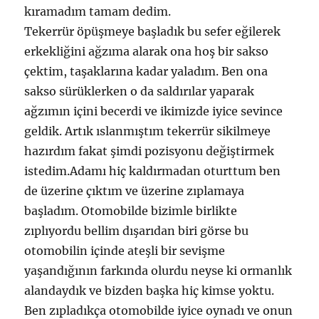
kıramadım tamam dedim.
Tekerrür öpüşmeye başladık bu sefer eğilerek
erkekliğini ağzıma alarak ona hoş bir sakso
çektim, taşaklarına kadar yaladım. Ben ona
sakso sürüklerken o da saldırılar yaparak
ağzımın içini becerdi ve ikimizde iyice sevince
geldik. Artık ıslanmıştım tekerrür sikilmeye
hazırdım fakat şimdi pozisyonu değiştirmek
istedim.Adamı hiç kaldırmadan oturttum ben
de üzerine çıktım ve üzerine zıplamaya
başladım. Otomobilde bizimle birlikte
zıplıyordu bellim dışarıdan biri görse bu
otomobilin içinde ateşli bir sevişme
yaşandığının farkında olurdu neyse ki ormanlık
alandaydık ve bizden başka hiç kimse yoktu.
Ben zıpladıkça otomobilde iyice oynadı ve onun