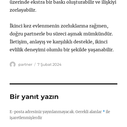
üzerinde ekstra bir baskı oluşturabilir ve ilişkiyi
zorlayabilir.
İkinci kez evlenmenin zorluklarına rağmen,
doğru partnerle bu süreci aşmak mümkündür.
İletişim, anlayış ve karşılıklı destekle, ikinci
evlilik deneyimi olumlu bir şekilde yaşanabilir.
Yazar
Yayın
partner
7 Şubat 2024
tarihi
Bir yanıt yazın
E-posta adresiniz yayınlanmayacak.
Gerekli alanlar
*
ile
işaretlenmişlerdir