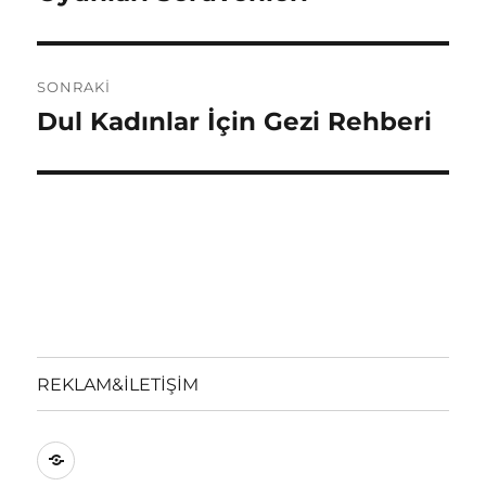
SONRAKI
Dul Kadınlar İçin Gezi Rehberi
Sonraki
yazı:
REKLAM&İLETİŞİM
REKLAM&İLETİŞİM