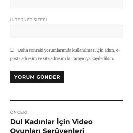
İNTERNET SITESI
Daha sonraki yorumlarımda kullanılması için adım, e-
posta adresim ve site adresim bu tarayıcıya kaydedilsin.
Yazı
ÖNCEKI
gezinmesi
Dul Kadınlar İçin Video
Önceki
yazı:
Oyunları Serüvenleri