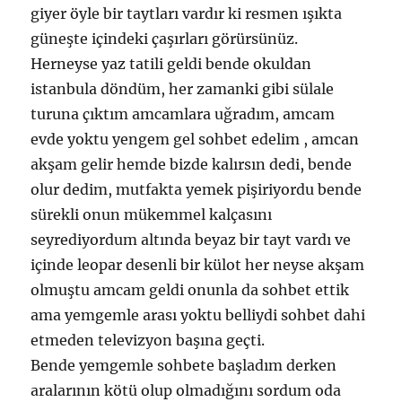
giyer öyle bir taytları vardır ki resmen ışıkta
güneşte içindeki çaşırları görürsünüz.
Herneyse yaz tatili geldi bende okuldan
istanbula döndüm, her zamanki gibi sülale
turuna çıktım amcamlara uğradım, amcam
evde yoktu yengem gel sohbet edelim , amcan
akşam gelir hemde bizde kalırsın dedi, bende
olur dedim, mutfakta yemek pişiriyordu bende
sürekli onun mükemmel kalçasını
seyrediyordum altında beyaz bir tayt vardı ve
içinde leopar desenli bir külot her neyse akşam
olmuştu amcam geldi onunla da sohbet ettik
ama yemgemle arası yoktu belliydi sohbet dahi
etmeden televizyon başına geçti.
Bende yemgemle sohbete başladım derken
aralarının kötü olup olmadığını sordum oda