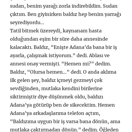
sudan, benim yarağı zorla indirebildim. Sudan
çıktım. Ben giyinirken baldız hep benim yarrağı
seyrediyordu…
Tatil bitmek üzereydi, kaynanam hasta
olduğundan eşim bir süre daha annesinde
kalacaktı. Baldız, “Enişte Adana’da bana bir iş
ayarla, çalışmak istiyorum.” dedi. Ablası ve
annesi onay vermişti. “Hemen mi?” dedim.
Baldız, “Olursa hemen…” dedi. O anda aklıma
ilk gelen şey, baldız içmeyi gezmeyi çok
sevdiğinden, mutlaka kendini birilerine
siktirmiştir diye düşünmek oldu, baldızı
Adana’ya götürüp ben de sikecektim. Hemen
Adana’ya arkadaşlarıma telefon açtım,
“Baldızıma uygun bir iş varsa bana dönün, ama
mutlaka çaktırmadan dönün.” dedim. Öğleden