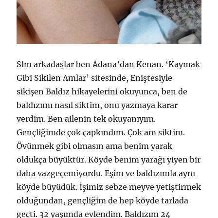
Slm arkadaşlar ben Adana’dan Kenan. ‘Kaymak
Gibi Sikilen Amlar’ sitesinde, Eniştesiyle
sikişen Baldız hikayelerini okuyunca, ben de
baldızımı nasıl siktim, onu yazmaya karar
verdim. Ben ailenin tek okuyanıyım.
Gençliğimde çok çapkındım. Çok am siktim.
Övünmek gibi olmasın ama benim yarak
oldukça büyüktür. Köyde benim yarağı yiyen bir
daha vazgeçemiyordu. Eşim ve baldızımla aynı
köyde büyüdük. İşimiz sebze meyve yetiştirmek
olduğundan, gençliğim de hep köyde tarlada
geçti. 32 yaşımda evlendim. Baldızım 24