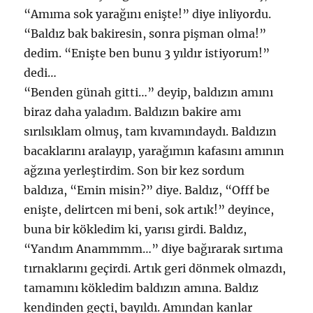
“Amıma sok yarağını enişte!” diye inliyordu.
“Baldız bak bakiresin, sonra pişman olma!”
dedim. “Enişte ben bunu 3 yıldır istiyorum!”
dedi…
“Benden günah gitti…” deyip, baldızın amını
biraz daha yaladım. Baldızın bakire amı
sırılsıklam olmuş, tam kıvamındaydı. Baldızın
bacaklarını aralayıp, yarağımın kafasını amının
ağzına yerleştirdim. Son bir kez sordum
baldıza, “Emin misin?” diye. Baldız, “Offf be
enişte, delirtcen mi beni, sok artık!” deyince,
buna bir kökledim ki, yarısı girdi. Baldız,
“Yandım Anammmm…” diye bağırarak sırtıma
tırnaklarını geçirdi. Artık geri dönmek olmazdı,
tamamını kökledim baldızın amına. Baldız
kendinden geçti, bayıldı. Amından kanlar