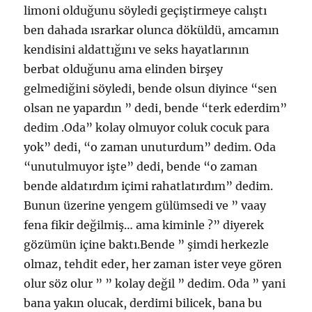
limoni olduğunu söyledi geçiştirmeye calıştı
ben dahada ısrarkar olunca döküldü, amcamın
kendisini aldattığını ve seks hayatlarının
berbat olduğunu ama elinden birşey
gelmediğini söyledi, bende olsun diyince “sen
olsan ne yapardın ” dedi, bende “terk ederdim”
dedim .Oda” kolay olmuyor coluk cocuk para
yok” dedi, “o zaman unuturdum” dedim. Oda
“unutulmuyor işte” dedi, bende “o zaman
bende aldatırdım içimi rahatlatırdım” dedim.
Bunun üzerine yengem gülümsedi ve ” vaay
fena fikir değilmiş… ama kiminle ?” diyerek
gözümün içine baktı.Bende ” şimdi herkezle
olmaz, tehdit eder, her zaman ister veye gören
olur söz olur ” ” kolay değil ” dedim. Oda ” yani
bana yakın olucak, derdimi bilicek, bana bu