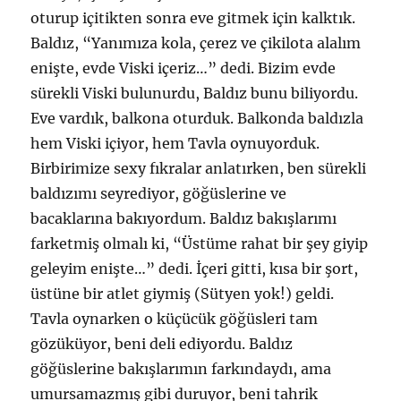
oturup içitikten sonra eve gitmek için kalktık.
Baldız, “Yanımıza kola, çerez ve çikilota alalım
enişte, evde Viski içeriz…” dedi. Bizim evde
sürekli Viski bulunurdu, Baldız bunu biliyordu.
Eve vardık, balkona oturduk. Balkonda baldızla
hem Viski içiyor, hem Tavla oynuyorduk.
Birbirimize sexy fıkralar anlatırken, ben sürekli
baldızımı seyrediyor, göğüslerine ve
bacaklarına bakıyordum. Baldız bakışlarımı
farketmiş olmalı ki, “Üstüme rahat bir şey giyip
geleyim enişte…” dedi. İçeri gitti, kısa bir şort,
üstüne bir atlet giymiş (Sütyen yok!) geldi.
Tavla oynarken o küçücük göğüsleri tam
gözüküyor, beni deli ediyordu. Baldız
göğüslerine bakışlarımın farkındaydı, ama
umursamazmış gibi duruyor, beni tahrik