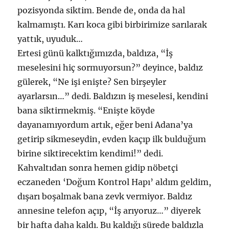
pozisyonda siktim. Bende de, onda da hal
kalmamıştı. Karı koca gibi birbirimize sarılarak
yattık, uyuduk…
Ertesi günü kalktığımızda, baldıza, “İş
meselesini hiç sormuyorsun?” deyince, baldız
gülerek, “Ne işi enişte? Sen birşeyler
ayarlarsın…” dedi. Baldızın iş meselesi, kendini
bana siktirmekmiş. “Enişte köyde
dayanamıyordum artık, eğer beni Adana’ya
getirip sikmeseydin, evden kaçıp ilk bulduğum
birine siktirecektim kendimi!” dedi.
Kahvaltıdan sonra hemen gidip nöbetçi
eczaneden ‘Doğum Kontrol Hapı’ aldım geldim,
dışarı boşalmak bana zevk vermiyor. Baldız
annesine telefon açıp, “İş arıyoruz…” diyerek
bir hafta daha kaldı. Bu kaldığı sürede baldızla