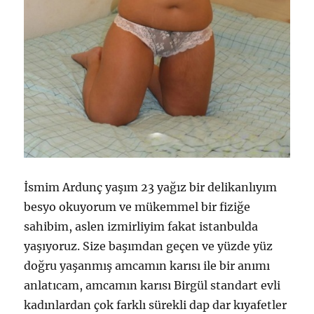
İsmim Ardunç yaşım 23 yağız bir delikanlıyım
besyo okuyorum ve mükemmel bir fiziğe
sahibim, aslen izmirliyim fakat istanbulda
yaşıyoruz. Size başımdan geçen ve yüzde yüz
doğru yaşanmış amcamın karısı ile bir anımı
anlatıcam, amcamın karısı Birgül standart evli
kadınlardan çok farklı sürekli dap dar kıyafetler