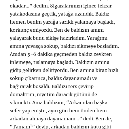
okadar…” dedim. Sigaralarımızı içince tekrar
yatakodasına geçtik, yatağa uzandık. Baldız
hemen benim yarağa sarıldı yalamaya başladı,
korkunç emiyordu. Ben de baldızın amını
yalayarak bunu sikişe hazırladım. Yarağımı
amına yavaşça sokup, baldızı sikmeye başladım.
Aradan 5-6 dakika geçmeden baldız zevkten
inlemeye, tıslamaya başladı. Baldızın amına
gidip gelirken deliriyordu. Ben amına biraz hızlı
sokup çıkarınca, baldız dayanamadı ve
bağırarak boşaldı. Baldızı ters çevirip
domalttım, niyetim daracık götünü de
sikmekti. Ama baldızım, “Arkamdan başka
sefer yap enişte, aynı gün hem önden hem
arkadan almaya dayanamam…” dedi. Ben de,
“Tamam!” deyip, arkadan baldızın kutu gibi