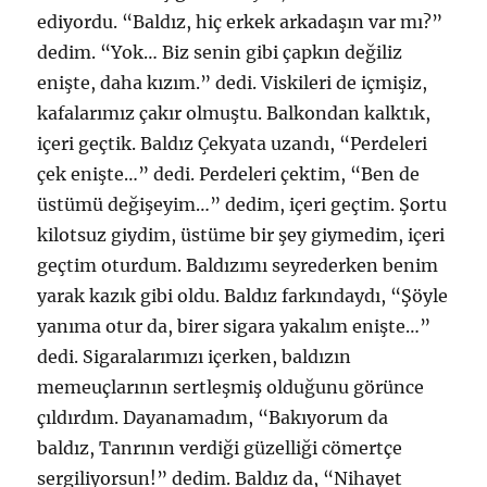
ediyordu. “Baldız, hiç erkek arkadaşın var mı?”
dedim. “Yok… Biz senin gibi çapkın değiliz
enişte, daha kızım.” dedi. Viskileri de içmişiz,
kafalarımız çakır olmuştu. Balkondan kalktık,
içeri geçtik. Baldız Çekyata uzandı, “Perdeleri
çek enişte…” dedi. Perdeleri çektim, “Ben de
üstümü değişeyim…” dedim, içeri geçtim. Şortu
kilotsuz giydim, üstüme bir şey giymedim, içeri
geçtim oturdum. Baldızımı seyrederken benim
yarak kazık gibi oldu. Baldız farkındaydı, “Şöyle
yanıma otur da, birer sigara yakalım enişte…”
dedi. Sigaralarımızı içerken, baldızın
memeuçlarının sertleşmiş olduğunu görünce
çıldırdım. Dayanamadım, “Bakıyorum da
baldız, Tanrının verdiği güzelliği cömertçe
sergiliyorsun!” dedim. Baldız da, “Nihayet