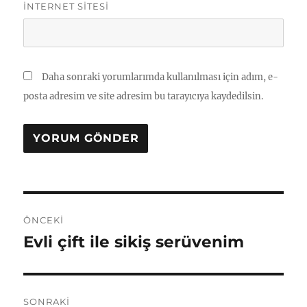
İNTERNET SITESI
Daha sonraki yorumlarımda kullanılması için adım, e-
posta adresim ve site adresim bu tarayıcıya kaydedilsin.
Yazı
ÖNCEKI
gezinmesi
Evli çift ile sikiş serüvenim
Önceki
yazı:
SONRAKI