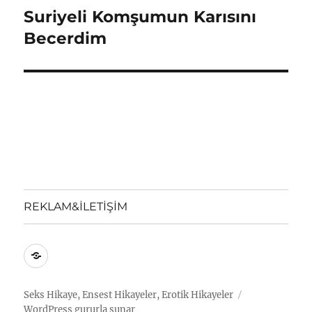
Suriyeli Komşumun Karısını
Sonraki
yazı:
Becerdim
REKLAM&İLETİŞİM
REKLAM&İLETİŞİM
Seks Hikaye, Ensest Hikayeler, Erotik Hikayeler
WordPress gururla sunar