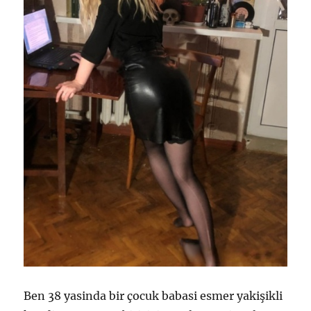
Ben 38 yasinda bir çocuk babasi esmer yakişikli kendine guvenen birisiyim.Anlatacagim olay bundan 7 yil evvel benim ile baldizim arasinda gecen bir olaydir. Bizim oturdugumuz mahallede bir dukkanim vardi.Esimle baldizimida calistirdigim dukkan sayesinde tanidim.Esim Zeynep o zamanlar 17 yasinda baldizim hatice 19 yasindaydi.ikiside turbanliydi.zeynep o zamanlar zayif hatice ise zeynepe göre azıcık daha kiloluydu.zeynep genelde suskun hatice ise agzina geleni dolaysız soyleyen azıcık patavatsiz biriydi. Genelde ikisi birlikte alisverise kazançlardı. her alisverise geldiklerinde gülüsür alisverislerini yapar sonra giderlerdi.özellikle dukkana geldiklerinde guzelce kaynatirlardi.ikiside firsata getirdiklerinde gözlerimin icine bakarlardi.ben baslarda bir anlam veremedim ama zamanla her gelislerinde azıcık daha dürüst olmaya basladik.ve birgün -sence hangimiz daha hoş? diye sordu. sorarken basinida öne egdi.anlasilan o an suali sorarken utandi.ben ise sasirmis ne diyecegimi bilemedim.acaba hangisini desem diye dusunerek bir zeynep birde haticeye baktim. -ikinizde guzelsiniz canim -onu bizi öğreniyoruz -biliyorsaniz niçin soruyorsunuz? -orasini karistirma deyince icimden ikisinede övgü yagdirmak geldi. -bence kadinlar cicektir.her cicegin kendisine göre bir guzelligi vede kokusu vardir.önemli olan bu cicekleri sulayabilmek dedim.hatice egmis oldugu basini kaldirarak gözlerimin icine bakti. -lafi uzatma suale daha yanıt alamadik. -tamam. o zaman kizmaca yok -ok. söz kizmayacagiz yada kendi adima kizmayacagim dedi hatice. zeynep deri hic ses cikmiyordu ama yuzunde hep bir kendine guvenin verdigi bir gulumseme vardi. -siki durun o zaman soyluyorum diyerek devam ettim.bence zeynep in beşeri kendine ceken bir guzeligi vede bir albenisi var deyince zeynep in gulumsemesinin yerini gülmek aldi.zeynep, -ben kazandim diyerek birlikte geldikleri dukkandan birlikte cikip konutlarına dogru gittiler. SonradaN ögrendim ki benim üzerime bahse girmisler ben hangisini secersem digeri aradan cekilecekmis.3 yıl flirtten sonra zeynep ile konutlandık.Hatice bizden bir yıl evvel evlenmisti.bizim evliligimiz hala devam ediyor ama hatice evliliginden 2 yıl sonra anlasamamis esinden ayrilmak zorunda kalmisti.bosanmadan dolayi hatice ailesinin yanina tasinmisti.bizim konutluluktan sonra tuttugumuz yeni konutumuz hem dukkandan hemde zeynep in ailesinden azıcık uzakti.baldizim hatice zaman icinde evliliginden yipranmasindan mi olacak hayli kilo vermis dahada guzellesmisti.zeynepte dogumdan sonra daha öncekine kıyasla azıcık daha kiloluydu.başka bir deyişle bugun simdi bana hangimiz guzeliz diye sorsalardi netlikle hatice tasam.hatice haftada en az iki defa bizim eve ugrar zeyneple saatlerce konusurlardi.bazen rivayete oyle dalarlardiki zamanin nasil gectiginin farkina varmazlardi. gec olunca hatice bizde kalmak zorunda kalirdi.Aslinda icimden bir duygu haticenin hep bizde kalmasini istiyordu,hatice konuskan oldugu kadar acik sozluydu.sohbetine sakalarina doyum olmuyordu. bizim konutta kaldigi geceler esimle haticeyi dusunerek sevisirdim ve bu sevismelerimiz hele birde tatil gunune denk kazançsa saatlerce sürerdi.esimin pestili cikana kadar esimi sikerdim.hele bir de bosalma aninda haticenin inlemeleri duymamasi icin bir neden yoktu.onun odasi hemen bizim odaya bitisikti. hatice kapisini yada kıyafet dolabini acip kapattigi zaman sesi bize kadar gelirdi.sonunda esim pes ederdi.sikisecek çareyi kalmazdi. Bir gün baldizimin bir dogum gununü bizim konutta kutlamasini soyledim.kabul etti.dogum gunu geldi cattti. bende o günü yanimda calisan iscinin hasta olmasindan dolayi dukkana gitmek zorunda kaldim.aksam dukkani kapatip eve giderken aklima bir seytanlik geldi.dukkandan iki raki siseside aldim sonra carsiya giderek hatice icin bir kunye bir de kolye aldim. birliktesi eve götürdüm.eve gittigimde esimle baldizimdan baska kimse kalmamisti.cocukda zati yatmisti.onlara raki getirdigimi söylemedim.rakilari once sakladim.haticeye kalan dogum günü pastasini hazirlamasini söyledim.banyo yaptiktan sonra onun icin bir suprizimin oldugunu soyledim.banyo yaptim.rahat olsun diye esofmanlarimi giydim.pustluk ya bu sefer esofmanlarin altina hic birsey giymedim.banyodan ciktim oturma odasina gittim. ikiside oturmus tv bakiyorlardi.haticeye donerek -iki tane süprizim var. bir iyi birde makûs süprizim var evvel hangisini istersin dedim.hatice bes saniye bir dusunceden sonra -evvel iyi süpriz olsun dedi.bende – tamam. yalniz kimse odadan cikmayacak.hemen geliyorum deyince ikisininde gözleri faltasi gibi acildi.belliki ikiside sasirmisti.sakladigim rakilari mutfaga götürdüm. 6 tane kadeh cikardim.3 tanesine raki 3 tanesinede su doldurdum ama hatice evvel iyi süprizi istediginden dolayi kolye ve künyeyi vermeliydim. oturma odasina gittim.haticeye gözlerini kapatmasini ve ayaga kalkmasini söyledim.ayaga kalkti gözlerini kapatti.hatice nin yanina giderek bir elimle kolunu yakaladım diger elimle koliden cikardigim künyeyi taktim.sira kolyeye gelmisti.haticenin arkasina gectim.kolyeyi boynuna takmaya calisirken benim ön tarafim haticenin kalcalarina temas etti.haticenin kalcalarina degmem bende coşku yapmisti.kalcalari tas gibiydi.bir ara aletim bütün haticenin kalcalarinin arasina gelmisti.hic bitmesin istiyordum.acaip guzelde kokuyordu.kolyeyi taktim.esim koltukta oturup bizi izliyordu.haticeye gözlerini acmasini söyledim.gözlerini acti.kolye ile künyeye baktiktan sonra bana dönerek iki kolunu boynuma doladi.bana sarildi.o bana sevincle sarilmisken ben ise onun vucudunun hatlarini sezmeye calistim. Sarilma fasli bitti.mutfaga gittim.rakilari ve sulari bir tepsiye koyarak masaya kendim servis yaptim.ikiside sasirmisti.birbirlerine baktilar.tepsiyi masaya koydum.ikisinin bardaklarini ellerine verdim.başka bir deyişle hic itiraz hakki birakmadim,bir bardagi ben alip tokusturduktan sonra icmeye basladik.bir siseyi tamamladık. Esim ben gidiciyim herhalde diyerek yatak odasina dogru yoneldi.yatak odasina gitti.bende pesinden gittim.elbiselerimizi cikardik.esimin hemen hemen hic hali yoktu.nedense baldizim konutta oldugundan dolayi yeniden basima vurmustu. esimi sikmem lazimdi.yataga girdik.esimin yuzu kapiya dogru gelecek sekilde köpek poziyonuna getirdim.bacaklarini hafif actim.yaragimi tukurugumle islatip amina sürerek hem aminin islanmasini hemde yaragimin girmesini sagladim.yaragim esimin aminin icine sokup gidip gelmeye basladim.esimi sikerken keske su an hatice olsaydi diye dusundum.esimde zevke gelmeye baslamisti,inlemesi yukselmeye baslamisti.haticenin duymamasi olanaksizdi.yaragim icindeyken sert darbeler indirmeye basladim.esimin bosalmasi an sorunu diye dusunurken esim hafif bir ciglik atarak bosalmaya basladi .bende esimle birlikte bosaldim.esim rahatlamis bir sekilde aynen o sekilde yigilip kaldi.ben esofmanlarimi giyerken bir ara gözüm kapi deligine takildi.isiklar acik olmasina ragmen kapi deligi karanlikti.o an icimden hatice bizi izliyor olmasin diye dusundum.caktirmadan, esofmanimi cikariyor numarasi yaparak kapiya yonelip kapiyi actim.hatice kapinin onunde dizleri yarim kirik oturuyordu. gözlerimin icine bakarak acinasi sekilde bir elini agzina götürüp sus isareti yapti.bende o an saskiliktan ne yapacagimi bilemedim.El isareti yaparak oturma odasina gitmesini soyledim.Ben yatak odasina girdim.esime seslendim.yanıt vermedi.belliki derin uykudaydi. Oturma odasina gittim.kimse yoktu.anlasilan hatice bana karsi mahcup olmus utanmis kesin yatak odasina gitmis diye dusunurken banyonun kapisinin sesi geldi.ayak sesleri gittikce yaklasiyordu.hatice oturma odasinin kapisinda belirdi.beni gördü. öylece kapi araliginda ayakta donakaldi.ben evvel bir bastan asagi süzdüm sonra bakislarimi gözlerine yönelttim.göz göze geldik.bakislarinda pismanlik vardi.bende uzulmustum ama olan olmustu.gözlerinin icine bakarak, -korkma hic kimseye bir sey söylemem.sadece aramizda kalacak.zeynepin dahi haberi olmayacak.aslinda anliyorum seni uzun suredir yalnizsin. daha ben gerisini söylemeden gerisini hatice tamamladi. -ya hic sorma.bazen yalnizlik güç veriyor.aslinda su benim degil sizindir diye söylendi.bende -niçin bizim olsunki -nasil olmasin.zeynepin inlemeleri kulagima geldikce cildirdim dayanadim gelip izledim. -bak ister sen bir gun sizin eve kazancım daha rahat konusuruz dedim.hatice -sagol anlayisin icin tsk ederim.başka bir deyişle seni bir gun cagirsam gelirmisin diye sordu. -tabiki neden olmasin. -o zaman bir gun gorusuruz. ok. merak etme dedim.kalktim yatak odasina esimin yanina gittim.haticeyi dusunerek yattim. Tahminen aradan uc ay filan gecmisti.ben dukkandayken telefon caldi.hatice ariyordu.hatice bugulu bir ses tonuyla -alo -nasilsin eniste -sagol sen nasilsin hatice -iyidir sagol -eniste zamanin varmi bugun? -senin icin her zaman var -bir saat sonra bizim eve gelebilirmisin? -tabiki gelebilirim.yalniz uc saat sonra dukkani kapatmam lazim. -hele bir gel yalnizim annem ler iki gunlugune teyzemlere gittiler bugun deyince bir pustluk düsündügünü anladim. -emrin basim ustune diyerek telefonu kapattim. kapiyi caldim.hatice kapiyi acti.ustunde rahat diyebilecegimiz kıyafet vardi.oturma odasina gectik.hal hatir sorduktan sonra olan olayi zeynep e anlatip anlatmadigmi sordu.bende -hayir anlatmadim.deyince sanirim bundan cesaretle tebessümerek -aslinda sizde kaldigim cogu gece seninle zeynepin sevismelerini izledim.allah var zeynepin halindan iyi geliyorsun. -nasil başka bir deyişle anlamadim. -anlayacagin benim o pezevenkeski kocasini amaçlayarak senin gibi beni sikseydi onun kölesi olurdum. -niçin sikemiyormuydu? -yokya daha seyi seyime kavusmadan pat diye bosaliyordu.sonra sirtini dönerek yatiyordu.cogu geceler kendi elimle kendi isimi gördüm. -hadi ya bak simdi gercekten uzuldum -hele senin aleti gördükten sonra aklim basimdan gitti.anlatsana hepsini nasil sokuyorsun -nasil soktugumu izledinya -bütün görünmüyordu.dedi.ikimizde minik bir kahkaha attik -gercekten o kadar merak ediyormusun? -evet hemde kendimi sana verebilecek kadar deyince duraksadim.bir sey diyemedim.saski