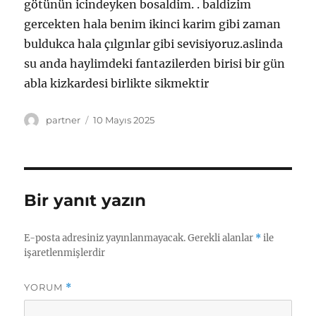
Yazar
Yayın
partner
10 Mayıs 2025
tarihi
Bir yanıt yazın
E-posta adresiniz yayınlanmayacak.
Gerekli alanlar
*
ile
işaretlenmişlerdir
YORUM
*